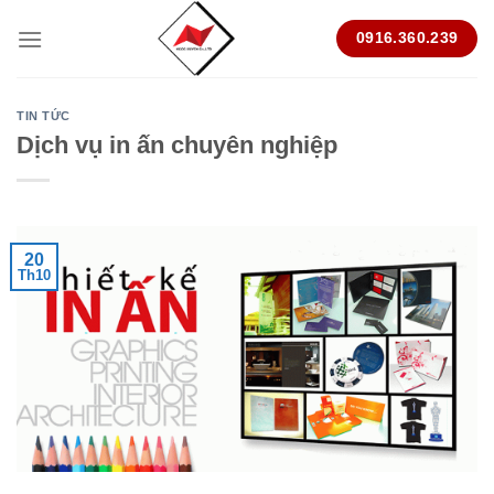
Skip
0916.360.239
to
content
TIN TỨC
Dịch vụ in ấn chuyên nghiệp
20
Th10