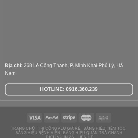
Địa chỉ:
268 Lê Công Thanh, P. Minh Khai,Phủ Lý, Hà
Nam
HOTLINE: 0916.360.239
TRANG CHỦ
THI CÔNG ALU GIÁ RẺ
BẢNG HIỆU TIỆM TÓC
BẢNG HIỆU BỆNH VIỆN
BẢNG HIỆU QUÁN TRÀ CHANH
091 636 02 39
DỊCH VỤ IN ẤN
LIÊN HỆ