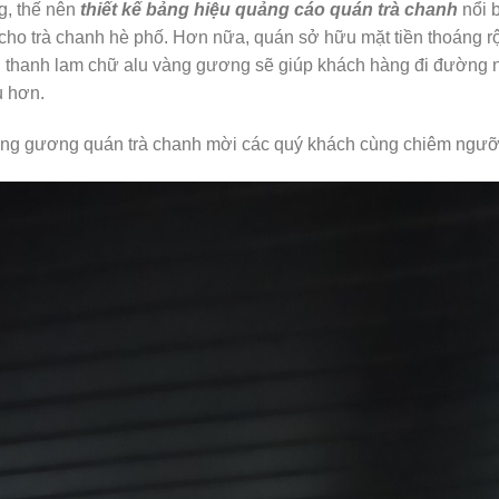
g, thế nên
thiết kế bảng hiệu quảng cáo quán trà chanh
nổi 
cho trà chanh hè phố. Hơn nữa, quán sở hữu mặt tiền thoáng r
 thanh lam chữ alu vàng gương sẽ giúp khách hàng đi đường 
u hơn.
 vàng gương quán trà chanh mời các quý khách cùng chiêm ngư