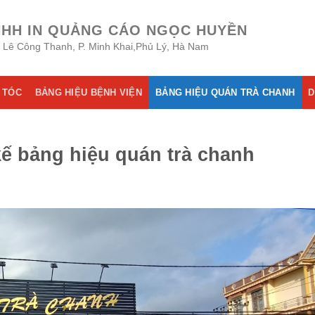
NHH IN QUẢNG CÁO NGỌC HUYỀN
8 Lê Công Thanh, P. Minh Khai,Phủ Lý, Hà Nam
 TÓC
BẢNG HIỆU BỆNH VIỆN
BẢNG HIỆU QUÁN TRÀ CHANH
D
 kế bảng hiệu quán trà chanh