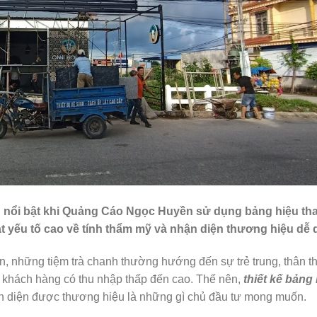
g nổi bật khi Quảng Cáo Ngọc Huyền sử dụng bảng hiệu th
 yếu tố cao về tính thẩm mỹ và nhận diện thương hiệu dễ 
ển, những tiệm trà chanh thường hướng đến sự trẻ trung, thân th
 khách hàng có thu nhập thấp đến cao. Thế nên,
thiết kế bảng
ận diện được thương hiệu là những gì chủ đầu tư mong muốn.