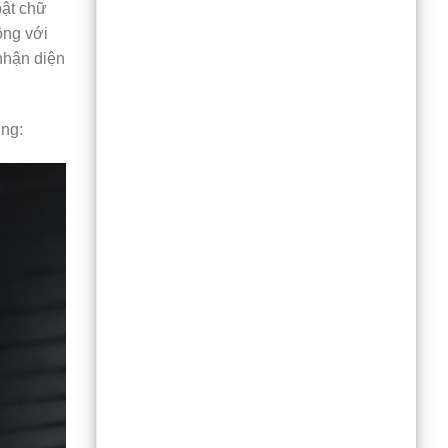
bật chữ
ộng với
nhận diện
ỡng: