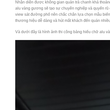
Nhận diện được không gian quán trà chanh khá thoán
alu vàng gương sẽ tạo sự chuyên nghiệp và quyến rũ 
view sát đường phố nên chắc chắn lựa chọn mẫu biển
thương hiệu dễ dàng và hút mắt khách đến quán nhiề
Và dưới đây là hình ảnh thi công bảng hiểu chữ alu