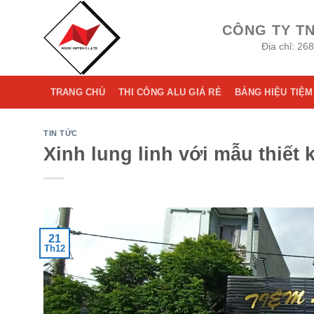
Skip
to
CÔNG TY T
content
Địa chỉ: 26
TRANG CHỦ
THI CÔNG ALU GIÁ RẺ
BẢNG HIỆU TIỆM
TIN TỨC
Xinh lung linh với mẫu thiết
21
Th12