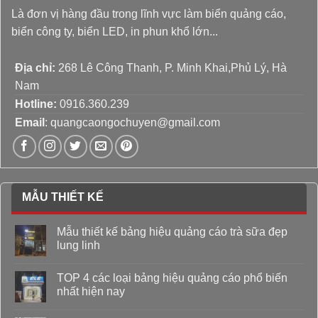
Là đơn vị hàng đầu trong lĩnh vực làm biển quảng cáo,
biển công ty, biển LED, in phun khổ lớn...
Địa chỉ:
268 Lê Công Thanh, P. Minh Khai,Phủ Lý, Hà
Nam
Hotline:
0916.360.239
Email
: quangcaongochuyen@gmail.com
MẪU THIẾT KẾ
Mẫu thiết kế bảng hiệu quảng cáo trà sữa đẹp
lung linh
TOP 4 các loại bảng hiệu quảng cáo phổ biến
nhất hiện nay