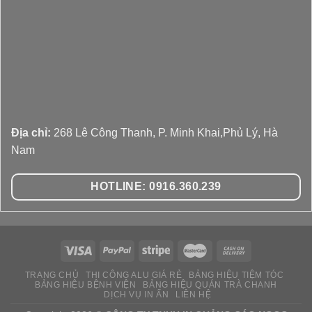
Địa chỉ:
268 Lê Công Thanh, P. Minh Khai,Phủ Lý, Hà
Nam
HOTLINE: 0916.360.239
TRANG CHỦ
THI CÔNG ALU GIÁ RẺ
BẢNG HIỆU TIỆM TÓC
BẢNG HIỆU BỆNH VIỆN
BẢNG HIỆU QUÁN TRÀ CHANH
091 636 02 39
DỊCH VỤ IN ẤN
LIÊN HỆ