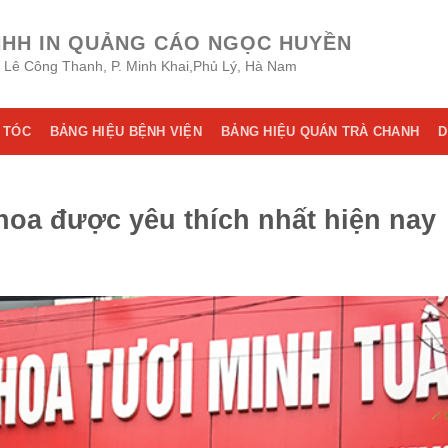
NHH IN QUẢNG CÁO NGỌC HUYỀN
8 Lê Công Thanh, P. Minh Khai,Phủ Lý, Hà Nam
 TÓC
BẢNG HIỆU BỆNH VIỆN
BẢNG HIỆU QUÁN TRÀ CHANH
D
hoa được yêu thích nhất hiện nay