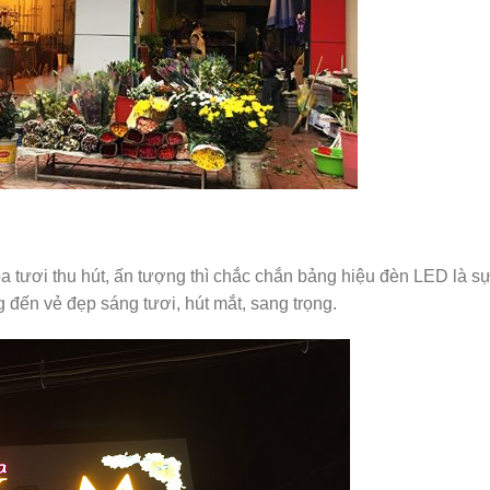
 tươi thu hút, ấn tượng thì chắc chắn bảng hiệu đèn LED là s
đến vẻ đẹp sáng tươi, hút mắt, sang trọng.