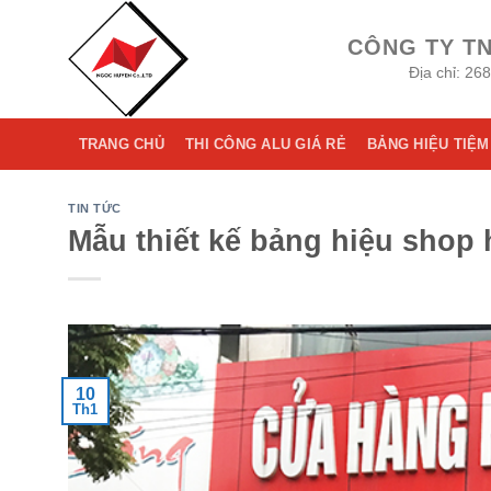
Skip
to
CÔNG TY T
content
Địa chỉ: 26
TRANG CHỦ
THI CÔNG ALU GIÁ RẺ
BẢNG HIỆU TIỆM
TIN TỨC
Mẫu thiết kế bảng hiệu shop 
10
Th1