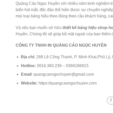
Quảng Cáo Ngọc Huyền với nhiều năm kinh nghiệm tron
biển hút mắt, độc đáo thể hiện được sự chuyên nghiệ
mọi loại bảng hiệu theo đúng theo cầu khách hàng, cam
Và nếu bạn muốn sở hữu
thiết kế bảng hiệu shop h
Huyền. Chúng tôi sẽ giúp bộ mặt ngoài của bạn thêm 
CÔNG TY TNHH IN QUẢNG CÁO NGỌC HUYỀN
Địa chỉ:
268 Lê Công Thanh, P. Minh Khai,Phủ Lý
Hotline:
0916.360.239 – 0368186915
Email
: quangcaongochuyen@gmail.com
Website:
https://quangcaongochuyen.com