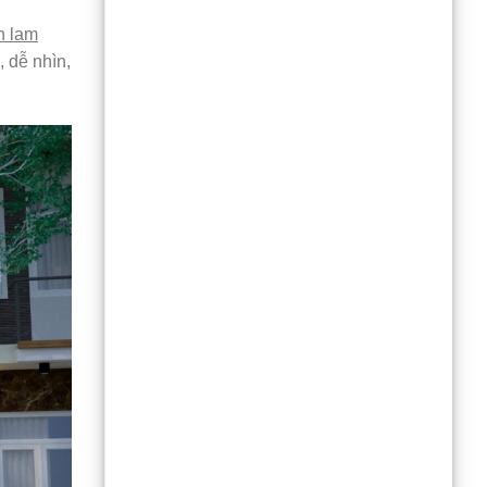
h lam
 dễ nhìn,