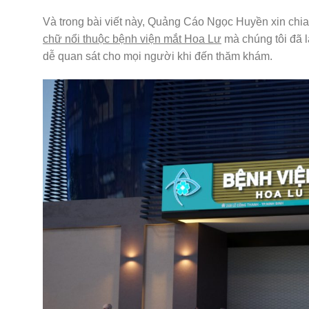
Và trong bài viết này, Quảng Cáo Ngọc Huyền xin chi
chữ nổi thuộc bệnh viện mắt Hoa Lư
mà chúng tôi đã 
dễ quan sát cho mọi người khi đến thăm khám.