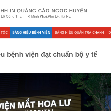
NHH IN QUẢNG CÁO NGỌC HUYỀN
8 Lê Công Thanh, P. Minh Khai,Phủ Lý, Hà Nam
 TÓC
BẢNG HIỆU BỆNH VIỆN
BẢNG HIỆU QUÁN TRÀ CHANH
D
ệu bệnh viện đạt chuẩn bộ y tế