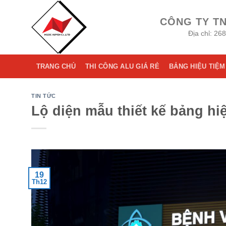
Skip
to
CÔNG TY T
content
Địa chỉ: 26
TRANG CHỦ
THI CÔNG ALU GIÁ RẺ
BẢNG HIỆU TIỆM
TIN TỨC
Lộ diện mẫu thiết kế bảng hi
19
Th12