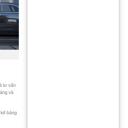
 tư vấn
oáng và
 kế bảng