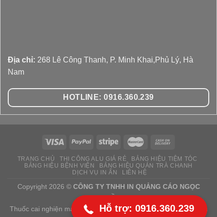
Địa chỉ:
268 Lê Công Thanh, P. Minh Khai,Phủ Lý, Hà
Nam
HOTLINE: 0916.360.239
TRANG CHỦ
THI CÔNG ALU GIÁ RẺ
BẢNG HIỆU TIỆM TÓC
BẢNG HIỆU BỆNH VIỆN
BẢNG HIỆU QUÁN TRÀ CHANH
091 636 02 39
DỊCH VỤ IN ẤN
LIÊN HỆ
Copyright 2026 ©
CÔNG TY TNHH IN QUẢNG CÁO NGỌC
HUYỀN
Hỗ trợ: 0916.360.239
Thuốc cai nghiện ma túy Bông Sen
I
Thuốc cai nghiện Bông Sen