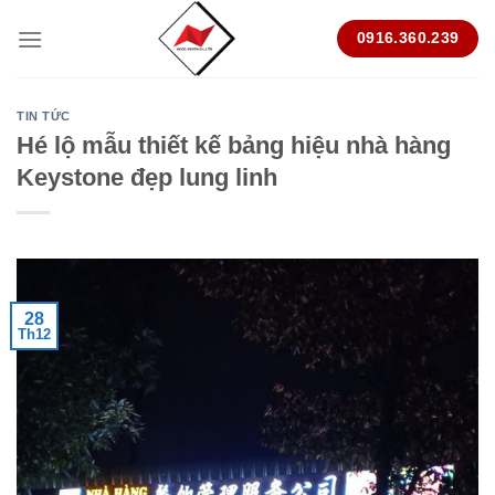
Skip
0916.360.239
to
content
TIN TỨC
Hé lộ mẫu thiết kế bảng hiệu nhà hàng
Keystone đẹp lung linh
28
Th12