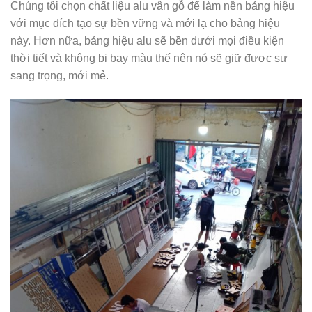
Chúng tôi chọn chất liệu alu vân gỗ để làm nền bảng hiệu
với mục đích tạo sự bền vững và mới lạ cho bảng hiệu
này. Hơn nữa, bảng hiệu alu sẽ bền dưới mọi điều kiện
thời tiết và không bị bay màu thế nên nó sẽ giữ được sự
sang trọng, mới mẻ.