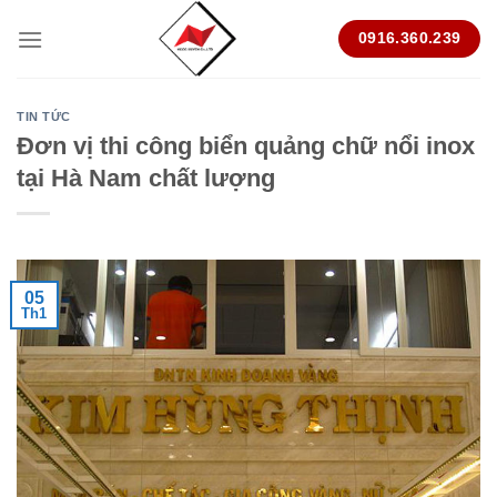
Skip
0916.360.239
to
content
TIN TỨC
Đơn vị thi công biển quảng chữ nổi inox
tại Hà Nam chất lượng
05
Th1