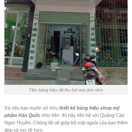
Tấm bảng hiệu rất thu hút mọi ánh nhìn
Và nếu bạn muốn sở hữu
thiết kế bảng hiệu shop mỹ
phẩm Hàn Quốc
như trên thì hãy liên hệ với Quảng Cáo
Ngọc Huyền. Chúng tôi sẽ giúp bộ mặt ngoài của bạn thêm
đẹp và rực rỡ hơn.