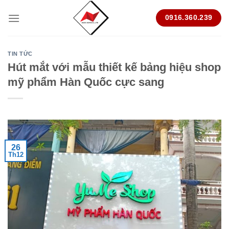
Skip
0916.360.239
to
content
TIN TỨC
Hút mắt với mẫu thiết kế bảng hiệu shop
mỹ phẩm Hàn Quốc cực sang
26
Th12